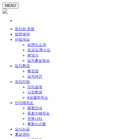
MENU
트리븐 창원
방문예약
사업개요
브랜드소개
조감도/투시도
분양가
입지홍보영상
입지환경
특장점
입지여건
프리미엄
단지설계
시장환경
e모델하우스
단지배치도
평형안내
동호수배치도
커뮤니티
특화시스템
오시는길
홍보센터