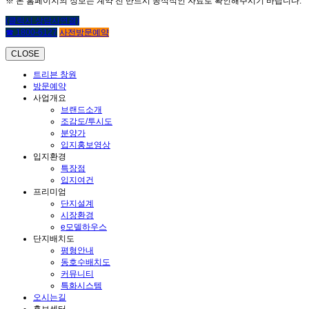
※ 본 홈페이지의 정보는 계약 전 반드시 공식적인 자료로 확인해주시기 바랍니다.
(클릭시 상담사연결)
☎ 1800-6127
사전방문예약
CLOSE
트리븐 창원
방문예약
사업개요
브랜드소개
조감도/투시도
분양가
입지홍보영상
입지환경
특장점
입지여건
프리미엄
단지설계
시장환경
e모델하우스
단지배치도
평형안내
동호수배치도
커뮤니티
특화시스템
오시는길
홍보센터