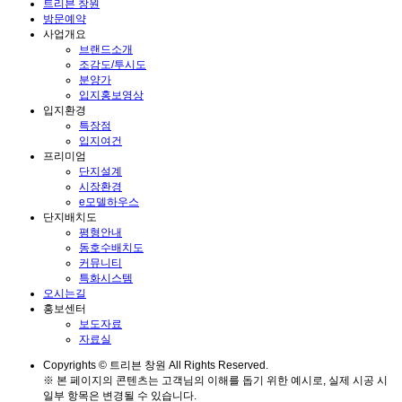
트리븐 창원
방문예약
사업개요
브랜드소개
조감도/투시도
분양가
입지홍보영상
입지환경
특장점
입지여건
프리미엄
단지설계
시장환경
e모델하우스
단지배치도
평형안내
동호수배치도
커뮤니티
특화시스템
오시는길
홍보센터
보도자료
자료실
Copyrights © 트리븐 창원 All Rights Reserved.
※ 본 페이지의 콘텐츠는 고객님의 이해를 돕기 위한 예시로, 실제 시공 시
일부 항목은 변경될 수 있습니다.