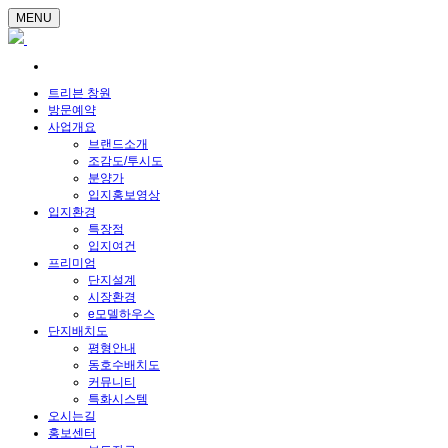
MENU
트리븐 창원
방문예약
사업개요
브랜드소개
조감도/투시도
분양가
입지홍보영상
입지환경
특장점
입지여건
프리미엄
단지설계
시장환경
e모델하우스
단지배치도
평형안내
동호수배치도
커뮤니티
특화시스템
오시는길
홍보센터