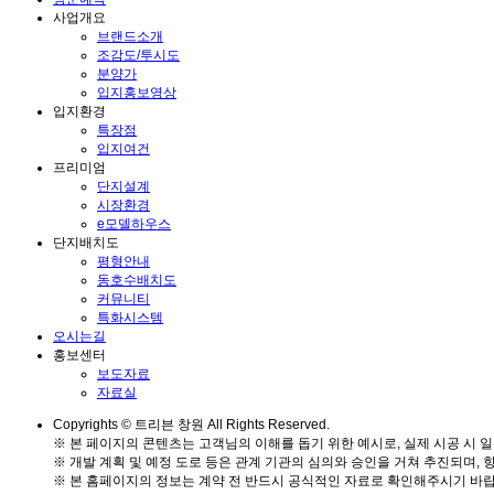
사업개요
브랜드소개
조감도/투시도
분양가
입지홍보영상
입지환경
특장점
입지여건
프리미엄
단지설계
시장환경
e모델하우스
단지배치도
평형안내
동호수배치도
커뮤니티
특화시스템
오시는길
홍보센터
보도자료
자료실
Copyrights © 트리븐 창원 All Rights Reserved.
※ 본 페이지의 콘텐츠는 고객님의 이해를 돕기 위한 예시로, 실제 시공 시 일
※ 개발 계획 및 예정 도로 등은 관계 기관의 심의와 승인을 거쳐 추진되며, 
※ 본 홈페이지의 정보는 계약 전 반드시 공식적인 자료로 확인해주시기 바랍