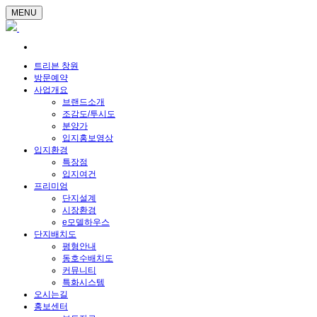
MENU
트리븐 창원
방문예약
사업개요
브랜드소개
조감도/투시도
분양가
입지홍보영상
입지환경
특장점
입지여건
프리미엄
단지설계
시장환경
e모델하우스
단지배치도
평형안내
동호수배치도
커뮤니티
특화시스템
오시는길
홍보센터