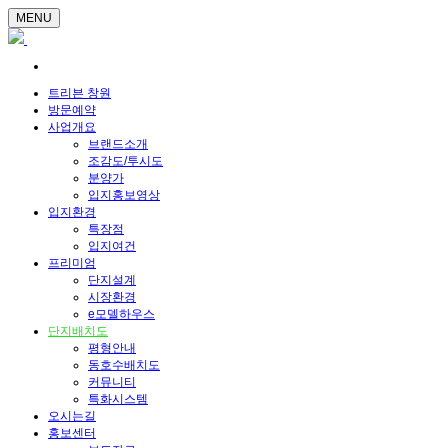
MENU
트리븐 창원
방문예약
사업개요
브랜드소개
조감도/투시도
분양가
입지홍보영상
입지환경
특장점
입지여건
프리미엄
단지설계
시장환경
e모델하우스
단지배치도
평형안내
동호수배치도
커뮤니티
특화시스템
오시는길
홍보센터