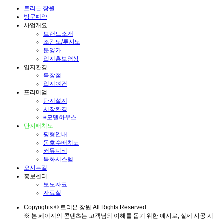
트리븐 창원
방문예약
사업개요
브랜드소개
조감도/투시도
분양가
입지홍보영상
입지환경
특장점
입지여건
프리미엄
단지설계
시장환경
e모델하우스
단지배치도
평형안내
동호수배치도
커뮤니티
특화시스템
오시는길
홍보센터
보도자료
자료실
Copyrights © 트리븐 창원 All Rights Reserved.
※ 본 페이지의 콘텐츠는 고객님의 이해를 돕기 위한 예시로, 실제 시공 시