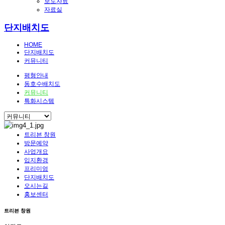
보도자료
자료실
단지배치도
HOME
단지배치도
커뮤니티
평형안내
동호수배치도
커뮤니티
특화시스템
트리븐 창원
방문예약
사업개요
입지환경
프리미엄
단지배치도
오시는길
홍보센터
트리븐 창원